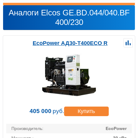
Аналоги Elcos GE.BD.044/040.BF
400/230
EcoPower АД30-T400ECO R
405 000
руб.
Купить
Производитель:
EcoPower
Мощность:
30 кВт