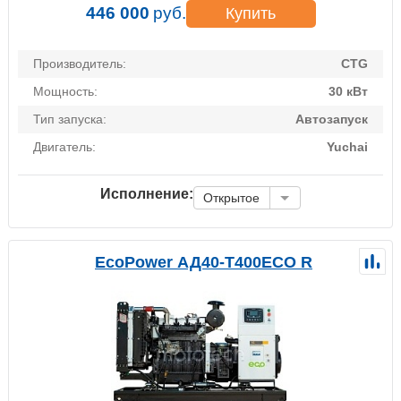
446 000
руб.
Купить
Производитель:
CTG
Мощность:
30 кВт
Тип запуска:
Автозапуск
Двигатель:
Yuchai
Исполнение:
Открытое
EcoPower АД40-T400ECO R