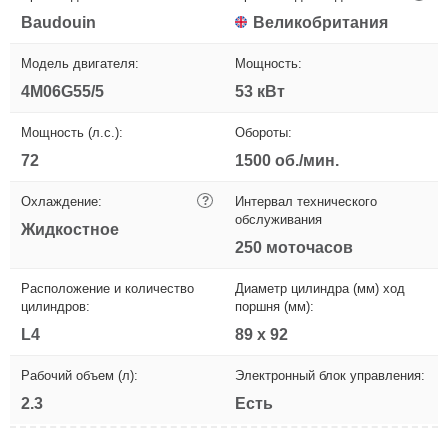
Baudouin
Великобритания
Модель двигателя:
Мощность:
4M06G55/5
53 кВт
Мощность (л.с.):
Обороты:
72
1500 об./мин.
Охлаждение:
?
Интервал технического
обслуживания
Жидкостное
250 моточасов
Расположение и количество
Диаметр цилиндра (мм) ход
цилиндров:
поршня (мм):
L4
89 х 92
Рабочий объем (л):
Электронный блок управления:
2.3
Есть