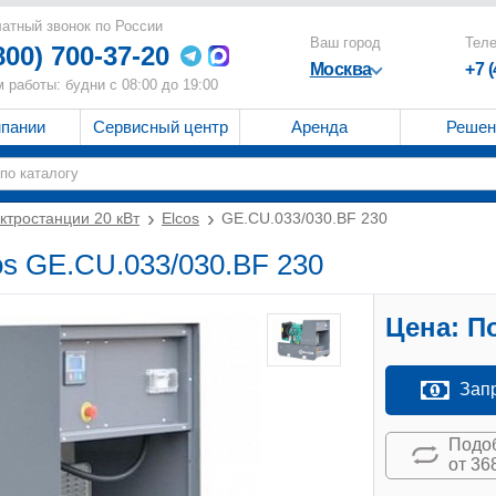
атный звонок по России
Ваш город
Тел
800) 700-37-20
Москва
+7 
 работы: будни с 08:00 до 19:00
мпании
Сервисный центр
Аренда
Решен
ктростанции 20 кВт
Elcos
GE.CU.033/030.BF 230
os GE.CU.033/030.BF 230
Цена:
По
Зап
Подоб
от 36