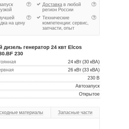
запуск
Доставка
в любой
?
?
рузкой
регион России
учшей
Технические
?
?
дка на цену
компетенции: сервис,
запчасти, опыт
дизель генератор 24 квт Elcos
30.BF 230
тоянная
24 кВт (30 кВА)
ервная
26 кВт (33 кВА)
230 В
Автозапуск
Открытое
сходные материалы
Запасные части