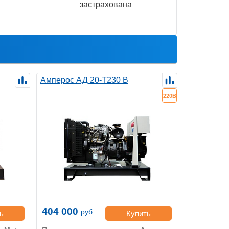
застрахована
Амперос АД 20-Т230 B
220В
404 000
руб.
ь
Купить