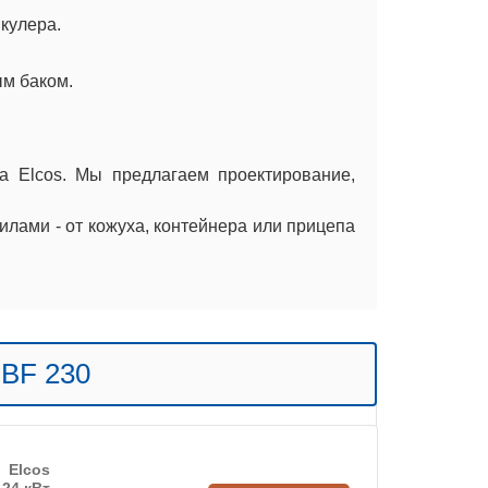
кулера.
м баком.
а Elcos. Мы предлагаем проектирование,
лами - от кожуха, контейнера или прицепа
.BF 230
Elcos
24 кВт