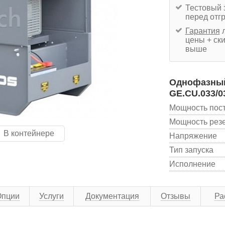
Тестовый 
перед отг
Гарантия
л
цены + ски
выше
Однофазный 
GE.CU.033/0
Мощность пос
Мощность рез
В контейнере
Напряжение
Тип запуска
Исполнение
Опции
Услуги
Документация
Отзывы
Ра