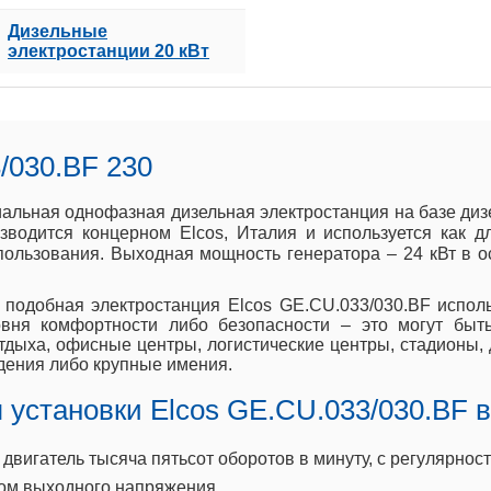
Дизельные
электростанции 20 кВт
/030.BF 230
риальная однофазная дизельная электростанция на базе ди
зводится концерном Elcos, Италия и используется как д
пользования. Выходная мощность генератора – 24 кВт в 
 подобная электростанция Elcos GE.CU.033/030.BF испол
овня комфортности либо безопасности – это могут бы
дыха, офисные центры, логистические центры, стадионы, 
адения либо крупные имения.
установки Elcos GE.CU.033/030.BF в
игатель тысяча пятьсот оборотов в минуту, с регулярност
ром выходного напряжения.