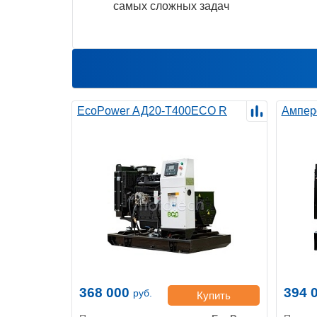
самых сложных задач
EcoPower АД20-T400ECO R
Ампер
368 000
394 
руб.
Купить