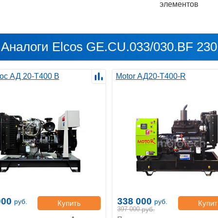
элементов
Аналоги Elcos GE.CU.033/030.BF 230
ос АД 20-Т400 B
Motor АД20-Т400-R
000
338 000
руб.
руб.
Купить
Купит
397 000
руб.