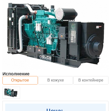
Исполнение
Открытое
В кожухе
В контейнере
Цена: