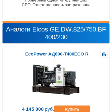
проверены одной из крупнейших
СРО. Ответственность застрахована
Аналоги Elcos GE.DW.825/750.BF
400/230
EcoPower АД600-T400ECO R
4 145 000
руб.
Купить