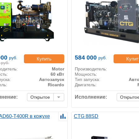
000
584 000
руб.
руб.
Купить
Купит
руб.
одитель:
Motor
Производитель:
сть:
60 кВт
Мощность:
пуска:
Автозапуск
Тип запуска:
Авто
ель:
Ricardo
Двигатель:
нение:
Исполнение:
Открытое
Открыто
AD60-T400R в кожухе
CTG 88SD