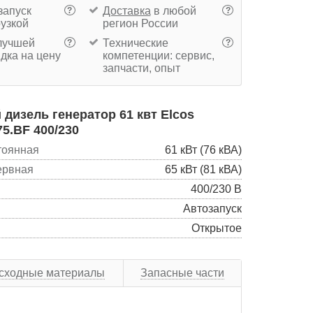
запуск
Доставка
в любой
?
?
рузкой
регион России
учшей
Технические
?
?
дка на цену
компетенции: сервис,
запчасти, опыт
дизель генератор 61 квт Elcos
75.BF 400/230
тоянная
61 кВт (76 кВА)
ервная
65 кВт (81 кВА)
400/230 В
Автозапуск
Открытое
сходные материалы
Запасные части