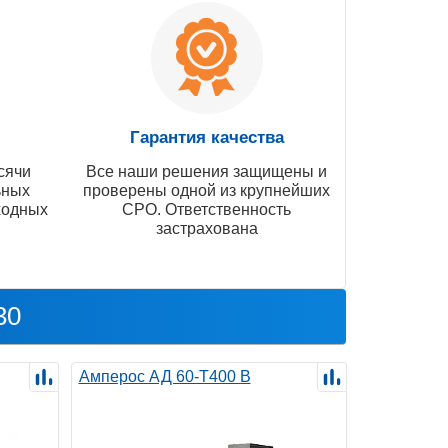
Гарантия качества
сячи
Все наши решения защищены и
ьных
проверены одной из крупнейших
ходных
СРО. Ответственность
застрахована
30
Амперос АД 60-Т400 B