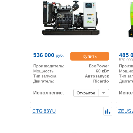
536 000
485 
руб.
Купить
570 000
Производитель:
EcoPower
Произв
Мощность:
60 кВт
Мощно
Тип запуска:
Автозапуск
Тип за
Двигатель:
Ricardo
Двигат
Исполнение:
Испол
Открытое
CTG 83YU
ZEUS 