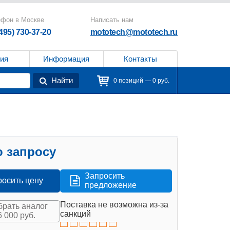
ефон в Москве
Написать нам
(495) 730-37-20
mototech@mototech.ru
ия
Информация
Контакты
Найти
0 позиций — 0 руб.
 запросу
Запросить
росить цену
предложение
Поставка не возможна из-за
рать аналог
санкций
6 000 руб.