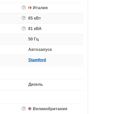
Италия
?
65 кВт
?
81 кВА
?
50 Гц
Автозапуск
Stamford
Дизель
Великобритания
?