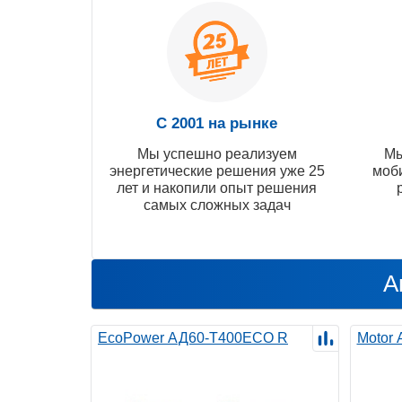
С 2001 на рынке
Мы успешно реализуем
Мы
энергетические решения уже 25
моб
лет и накопили опыт решения
самых сложных задач
А
EcoPower АД60-T400ECO R
Motor