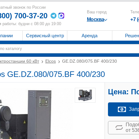
атный звонок по России
Ваш город
Тел
800) 700-37-20
Москва
+7 
 работы: будни с 08:00 до 19:00
мпании
Сервисный центр
Аренда
Решен
ктростанции 60 кВт
Elcos
GE.DZ.080/075.BF 400/230
os GE.DZ.080/075.BF 400/230
Цена:
По
Зап
Подоб
от 53