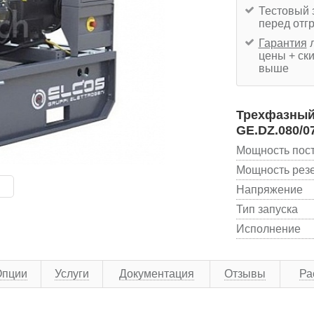
Тестовый 
перед отг
Гарантия
л
цены + ски
выше
Трехфазный 
GE.DZ.080/0
Мощность пос
Мощность рез
Напряжение
Тип запуска
Исполнение
Опции
Услуги
Документация
Отзывы
Ра