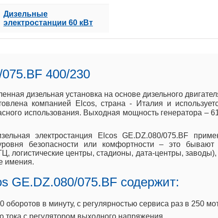
Дизельные
электростанции 60 кВт
/075.BF 400/230
ленная дизельная установка на основе дизельного двигат
товлена компанией Elcos, страна - Италия и использует
пасного использования. Выходная мощность генератора – 6
зельная электростанция Elcos GE.DZ.080/075.BF приме
уровня безопасности или комфортности – это бывают 
Ц, логистические центры, стадионы, дата-центры, заводы),
е имения.
os GE.DZ.080/075.BF содержит:
оборотов в минуту, с регулярностью сервиса раз в 250 мо
 тока с регулятором выходного напряжения.