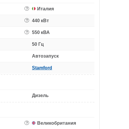
Италия
?
440 кВт
?
550 кВА
?
50 Гц
Автозапуск
Stamford
Дизель
Великобритания
?