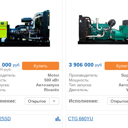
1 000
3 906 000
руб.
руб.
Купить
Купит
00
руб.
одитель:
Motor
Производитель:
Sup
сть:
500 кВт
Мощность:
пуска:
Автозапуск
Тип запуска:
Авто
ель:
Ricardo
Двигатель:
нение:
Исполнение:
Открытое
Открыто
25SD
CTG 660YU