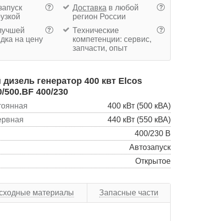
запуск
Доставка
в любой
?
?
рузкой
регион России
учшей
Технические
?
?
дка на цену
компетенции: сервис,
запчасти, опыт
дизель генератор 400 квт Elcos
/500.BF 400/230
тоянная
400 кВт (500 кВА)
ервная
440 кВт (550 кВА)
400/230 В
Автозапуск
Открытое
сходные материалы
Запасные части