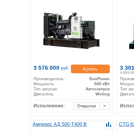
3 576 000
3 30
руб.
Купить
3 883 0
Производитель:
EcoPower
Произв
Мощность:
500 кВт
Мощно
Тип запуска:
Автозапуск
Тип за
Двигатель:
Woling
Двигат
Исполнение:
Испол
Открытое
Амперос АД 500-Т400 B
CTG 6