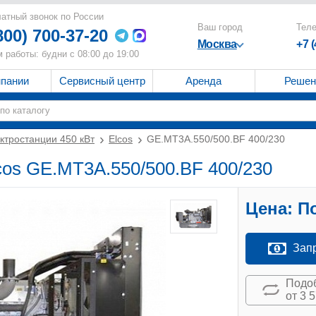
атный звонок по России
Ваш город
Тел
800) 700-37-20
Москва
+7 
 работы: будни с 08:00 до 19:00
мпании
Сервисный центр
Аренда
Решен
ктростанции 450 кВт
Elcos
GE.MT3A.550/500.BF 400/230
lcos GE.MT3A.550/500.BF 400/230
Цена:
По
Зап
Подоб
от 3 