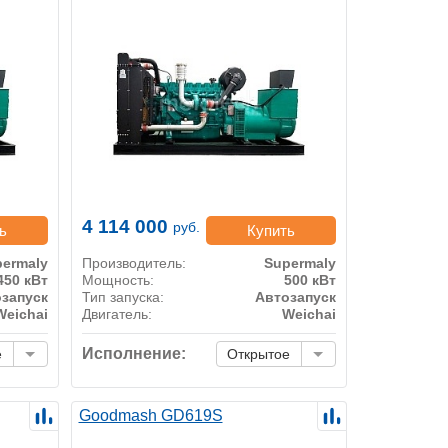
4 114 000
руб.
ь
Купить
ermaly
Производитель:
Supermaly
450 кВт
Мощность:
500 кВт
запуск
Тип запуска:
Автозапуск
Weichai
Двигатель:
Weichai
Исполнение:
е
Открытое
Goodmash GD619S