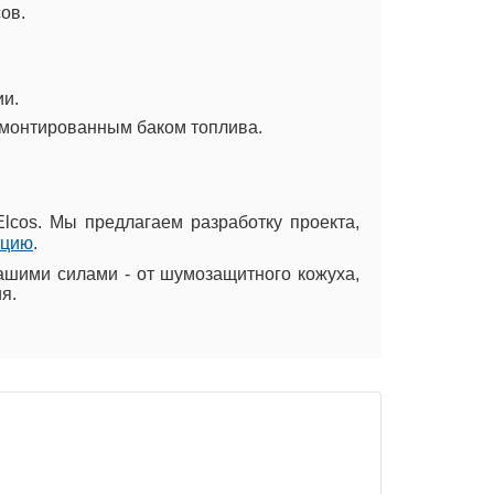
ов.
ии.
смонтированным баком топлива.
Elcos. Мы предлагаем разработку проекта,
ацию
.
ашими силами - от шумозащитного кожуха,
я.