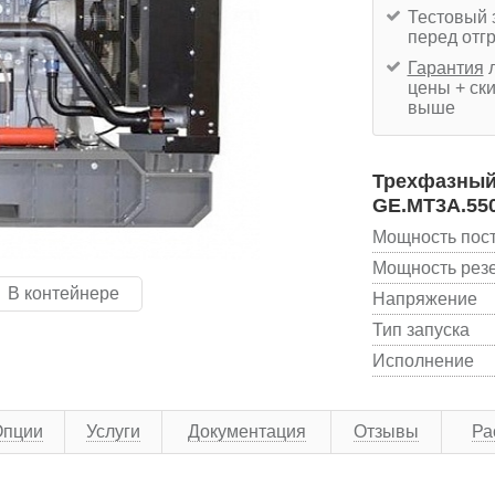
Тестовый 
перед отг
Гарантия
л
цены + ски
выше
Трехфазный 
GE.MT3A.550
Мощность пос
Мощность рез
В контейнере
Напряжение
Тип запуска
Исполнение
Опции
Услуги
Документация
Отзывы
Ра