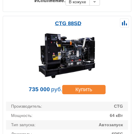
Исполнение:
В кожухе
CTG 88SD
735 000
руб.
Купить
Производитель:
CTG
Мощность:
64 кВт
Тип запуска:
Автозапуск
Двигатель:
SDEC