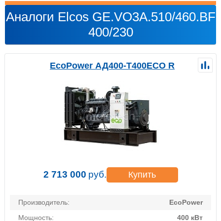
Аналоги Elcos GE.VO3A.510/460.BF
400/230
EcoPower АД400-T400ECO R
2 713 000
руб.
Купить
Производитель:
EcoPower
Мощность:
400 кВт