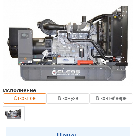
Исполнение
Открытое
В кожухе
В контейнере
Цена: