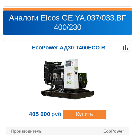
Аналоги Elcos GE.YA.037/033.BF
400/230
EcoPower АД30-T400ECO R
405 000
руб.
Купить
Производитель:
EcoPower