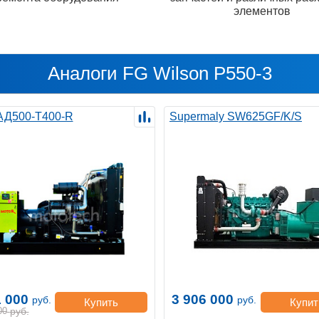
элементов
Аналоги FG Wilson P550-3
 АД500-Т400-R
Supermaly SW625GF/K/S
1 000
3 906 000
руб.
руб.
Купить
Купит
00
руб.