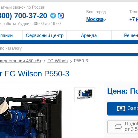
атный звонок по России
Ваш город
Тел
800) 700-37-20
Москва
+7 
 работы: будни с 08:00 до 19:00
мпании
Сервисный центр
Аренда
Решен
ктростанции 450 кВт
FG Wilson
P550-3
т FG Wilson P550-3
Цена:
По
Зап
Подоб
от 3 