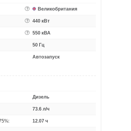
Великобритания
?
440 кВт
?
550 кВА
?
50 Гц
Автозапуск
Дизель
73.6 л/ч
75%:
12.07 ч