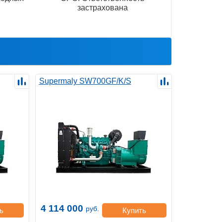
застрахована
Supermaly SW700GF/K/S
4 114 000
руб.
ь
Купить