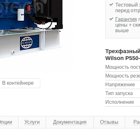
Тестовый 
перед отг
Гарантия
л
цены + ски
выше
Трехфазный 
Wilson P550
Мощность пос
Мощность рез
В контейнере
Напряжение
Тип запуска
Исполнение
Опции
Услуги
Документация
Отзывы
Ра