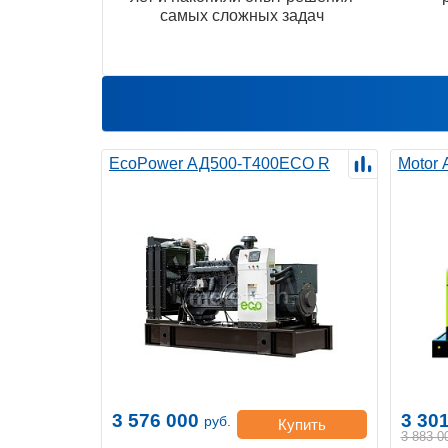
самых сложных задач
EcoPower АД500-T400ECO R
Motor
3 576 000
3 30
руб.
Купить
3 883 0