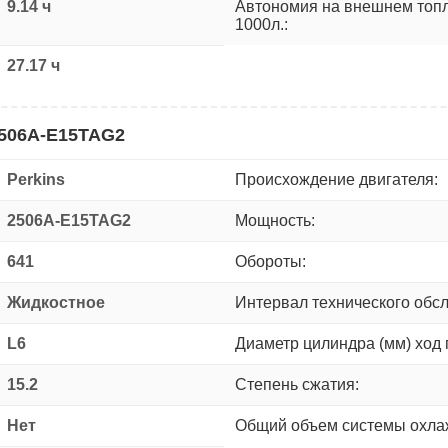
9.14 ч
Автономия на внешнем топ
1000л.:
27.17 ч
2506A-E15TAG2
Perkins
Происхождение двигателя:
2506A-E15TAG2
Мощность:
641
Обороты:
Жидкостное
Интервал технического обс
L6
Диаметр цилиндра (мм) ход 
15.2
Степень сжатия:
Нет
Общий объем системы охлаж