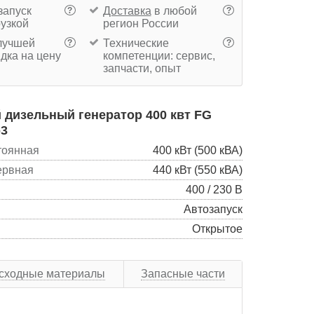
запуск
Доставка
в любой
?
?
рузкой
регион России
учшей
Технические
?
?
дка на цену
компетенции: сервис,
запчасти, опыт
дизельный генератор 400 квт FG
-3
тоянная
400 кВт (500 кВА)
ервная
440 кВт (550 кВА)
400 / 230 В
Автозапуск
Открытое
сходные материалы
Запасные части