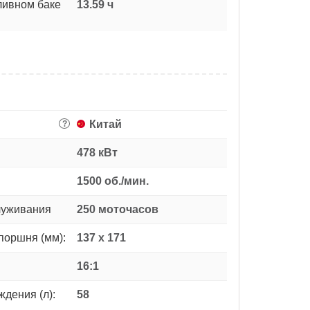
ливном баке
13.59 ч
Китай
?
478 кВт
1500 об./мин.
луживания
250 моточасов
поршня (мм):
137 х 171
16:1
дения (л):
58