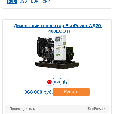
RUB
USD
EUR
CNY
Дизельный генератор EcoPower АД20-
T400ECO R
380В
368 000
руб.
Купить
Производитель:
EcoPower