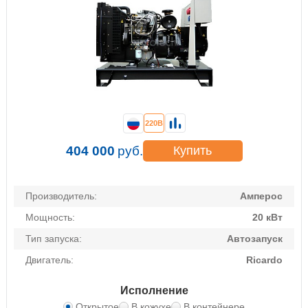
220В
404 000
руб.
Купить
Производитель:
Амперос
Мощность:
20 кВт
Тип запуска:
Автозапуск
Двигатель:
Ricardo
Исполнение
Открытое
В кожухе
В контейнере