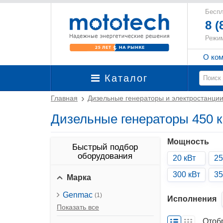
Беспл
8 (
Режим
О ко
Каталог
Главная
Дизельные генераторы и электростанци
Дизельные генераторы 450 кВ
Мощность
Быстрый подбор
оборудования
20 кВт
25
300 кВт
35
Марка
Genmac
(1)
Исполнения
Показать все
Отоб