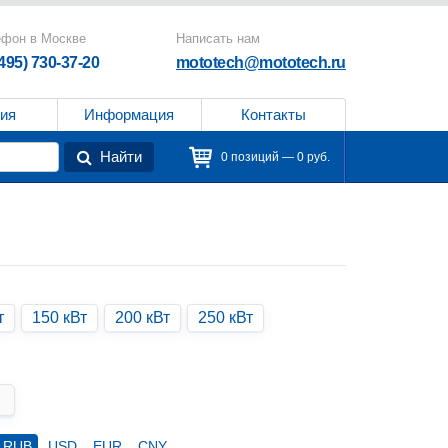
ефон в Москве
Написать нам
(495) 730-37-20
mototech@mototech.ru
ия
Информация
Контакты
Найти
0 позиций — 0 руб.
т
150 кВт
200 кВт
250 кВт
RUB
USD
EUR
CNY