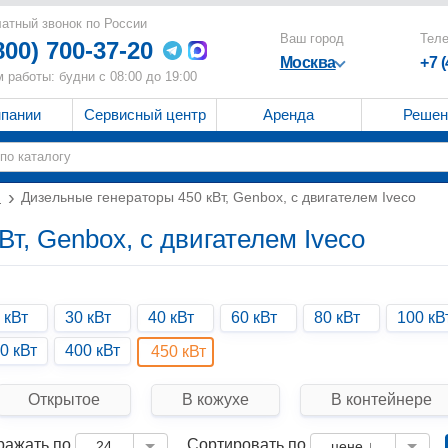
атный звонок по России
Ваш город
Тел
800) 700-37-20
Москва
+7 
 работы: будни с 08:00 до 19:00
мпании
Сервисный центр
Аренда
Решен
и
Дизельные генераторы 450 кВт, Genbox, с двигателем Iveco
т, Genbox, с двигателем Iveco
 кВт
30 кВт
40 кВт
60 кВт
80 кВт
100 кВ
0 кВт
400 кВт
450 кВт
Открытое
В кожухе
В контейнере
ражать по
Сортировать по
24
цене ↓