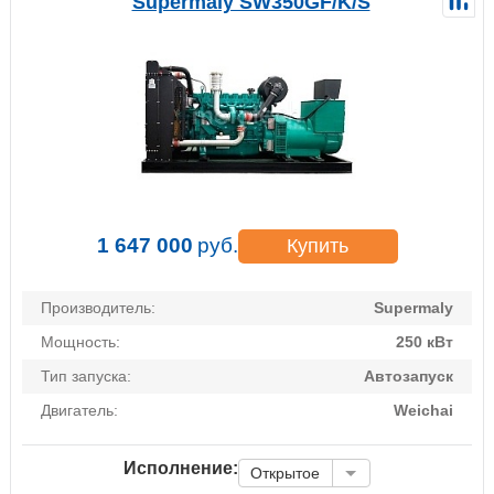
Supermaly SW350GF/K/S
1 647 000
руб.
Купить
Производитель:
Supermaly
Мощность:
250 кВт
Тип запуска:
Автозапуск
Двигатель:
Weichai
Исполнение:
Открытое