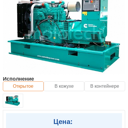
Исполнение
Открытое
В кожухе
В контейнере
Цена: