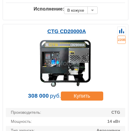
Исполнение:
В кожухе
CTG CD20000A
220В
308 000
руб.
Купить
Производитель:
CTG
Мощность:
14 кВт
Тип запуска:
Автозапуск