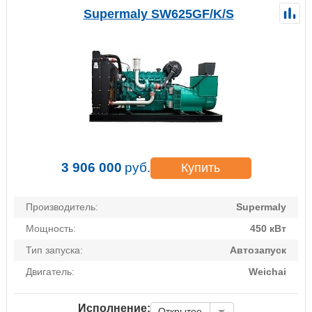
Supermaly SW625GF/K/S
3 906 000
руб.
Купить
Производитель:
Supermaly
Мощность:
450 кВт
Тип запуска:
Автозапуск
Двигатель:
Weichai
Исполнение:
Открытое