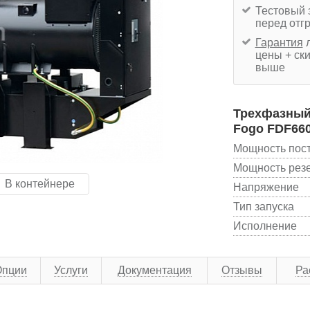
Тестовый 
перед отг
Гарантия
л
цены + ски
выше
Трехфазный 
Fogo FDF66
Мощность пос
Мощность рез
В контейнере
Напряжение
Тип запуска
Исполнение
Опции
Услуги
Документация
Отзывы
Ра