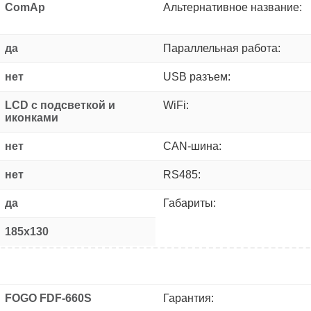
ComAp
Альтернативное название:
да
Параллельная работа:
нет
USB разъем:
LCD с подсветкой и
WiFi:
иконками
нет
CAN-шина:
нет
RS485:
да
Габариты:
185x130
FOGO FDF-660S
Гарантия: