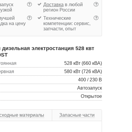
запуск
Доставка
в любой
?
?
рузкой
регион России
учшей
Технические
?
?
дка на цену
компетенции: сервис,
запчасти, опыт
дизельная электростанция 528 квт
0ST
тоянная
528 кВт (660 кВА)
ервная
580 кВт (726 кВА)
400 / 230 В
Автозапуск
Открытое
сходные материалы
Запасные части