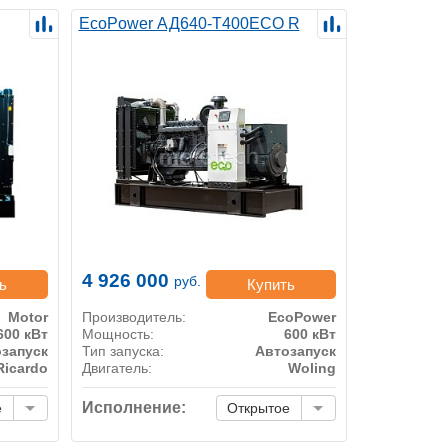
EcoPower АД640-T400ECO R
4 926 000
руб.
ь
Купить
Motor
Производитель:
EcoPower
600 кВт
Мощность:
600 кВт
запуск
Тип запуска:
Автозапуск
Ricardo
Двигатель:
Woling
Исполнение:
е
Открытое