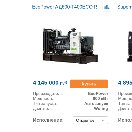
EcoPower АД600-T400ECO R
Super
4 145 000
4 89
руб.
Купить
Производитель:
EcoPower
Произв
Мощность:
600 кВт
Мощно
Тип запуска:
Автозапуск
Тип за
Двигатель:
Woling
Двигат
Исполнение:
Испол
Открытое