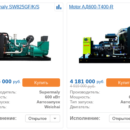
maly SW825GF/K/S
Motor АД600-Т400-R
5 000
4 181 000
руб.
руб.
Купить
Купит
4 919 000
руб.
одитель:
Supermaly
Производитель:
сть:
600 кВт
Мощность:
пуска:
Автозапуск
Тип запуска:
Авто
ель:
Weichai
Двигатель:
нение:
Исполнение:
Открытое
Открыто