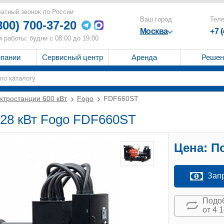
атный звонок по России
Ваш город
Тел
800) 700-37-20
Москва
+7 
 работы: будни с 08:00 до 19:00
мпании
Сервисный центр
Аренда
Решен
ктростанции 600 кВт
Fogo
FDF660ST
528 кВт Fogo FDF660ST
Цена:
По
Зап
Подоб
от 4 