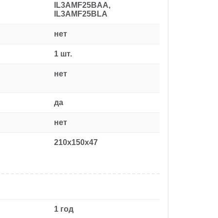
IL3AMF25BAA,
IL3AMF25BLA
нет
1 шт.
нет
да
нет
210x150x47
1 год