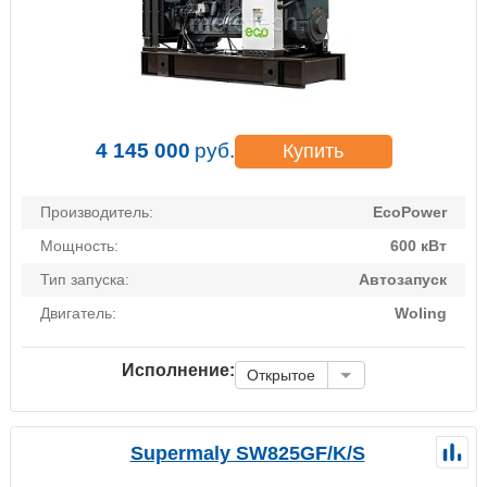
4 145 000
руб.
Купить
Производитель:
EcoPower
Мощность:
600 кВт
Тип запуска:
Автозапуск
Двигатель:
Woling
Исполнение:
Открытое
Supermaly SW825GF/K/S