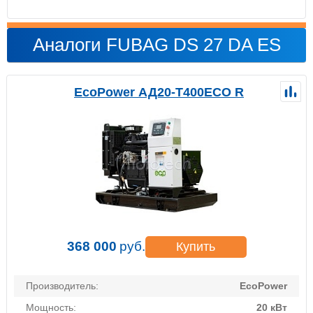
Аналоги FUBAG DS 27 DA ES
EcoPower АД20-T400ECO R
368 000
руб.
Купить
Производитель:
EcoPower
Мощность:
20 кВт