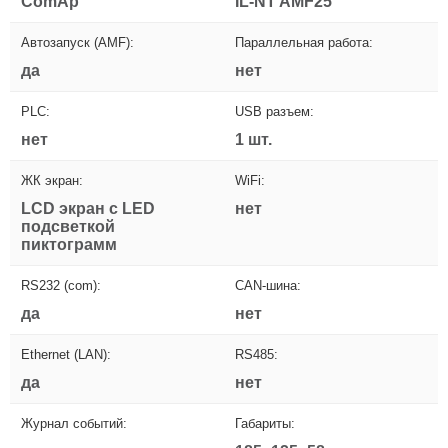
ComAp
IL-NT AMF25
Автозапуск (AMF):
Параллельная работа:
да
нет
PLC:
USB разъем:
нет
1 шт.
ЖК экран:
WiFi:
LCD экран с LED
нет
подсветкой
пиктограмм
RS232 (com):
CAN-шина:
да
нет
Ethernet (LAN):
RS485:
да
нет
Журнал событий:
Габариты: