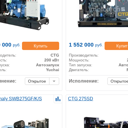
0 000
1 552 000
руб.
руб.
Купить
Купит
одитель:
CTG
Производитель:
сть:
200 кВт
Мощность:
пуска:
Автозапуск
Тип запуска:
Авто
ель:
Yuchai
Двигатель:
нение:
Исполнение:
Открытое
Открыто
maly SWB275GF/K/S
CTG 275SD