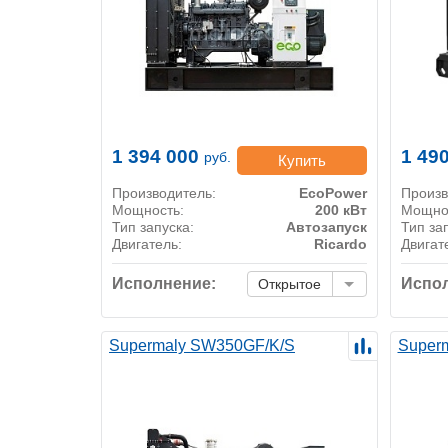
1 394 000
1 49
руб.
Купить
Производитель:
EcoPower
Произв
Мощность:
200 кВт
Мощно
Тип запуска:
Автозапуск
Тип за
Двигатель:
Ricardo
Двигат
Исполнение:
Испол
Открытое
Supermaly SW350GF/K/S
Super