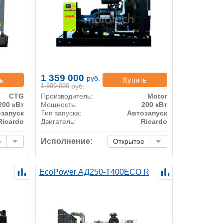
1 359 000
руб.
ь
Купить
1 599 000
руб.
CTG
Производитель:
Motor
200 кВт
Мощность:
200 кВт
запуск
Тип запуска:
Автозапуск
Ricardo
Двигатель:
Ricardo
Исполнение:
е
Открытое
EcoPower АД250-T400ECO R