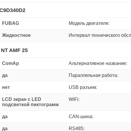
SC9D340D2
FUBAG
Модель двигателя:
Жидкостное
Интервал технического обс
 NT AMF 25
ComAp
Альтернативное название:
да
Параллельная работа:
нет
USB разъем:
LCD экран с LED
WiFi:
подсветкой пиктограмм
да
CAN-шина:
да
RS485: