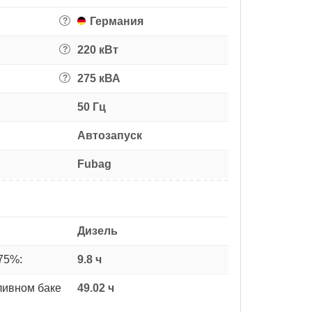
Германия
?
220 кВт
?
275 кВА
?
50 Гц
Автозапуск
Fubag
Дизель
75%:
9.8 ч
ливном баке
49.02 ч