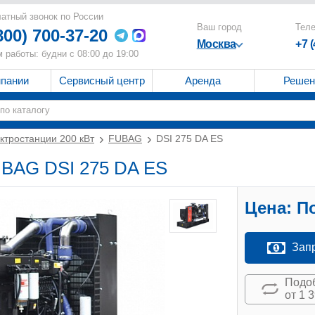
атный звонок по России
Ваш город
Тел
800) 700-37-20
Москва
+7 
 работы: будни с 08:00 до 19:00
мпании
Сервисный центр
Аренда
Решен
ктростанции 200 кВт
FUBAG
DSI 275 DA ES
UBAG DSI 275 DA ES
Цена:
По
Зап
Подоб
от 1 