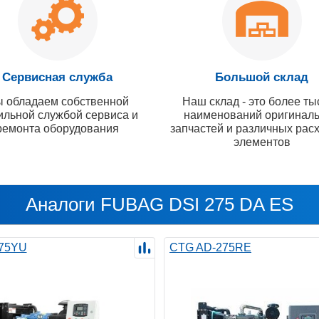
Сервисная служба
Большой склад
 обладаем собственной
Наш склад - это более ты
ильной службой сервиса и
наименований оригинал
ремонта оборудования
запчастей и различных рас
элементов
Аналоги FUBAG DSI 275 DA ES
75YU
CTG AD-275RE