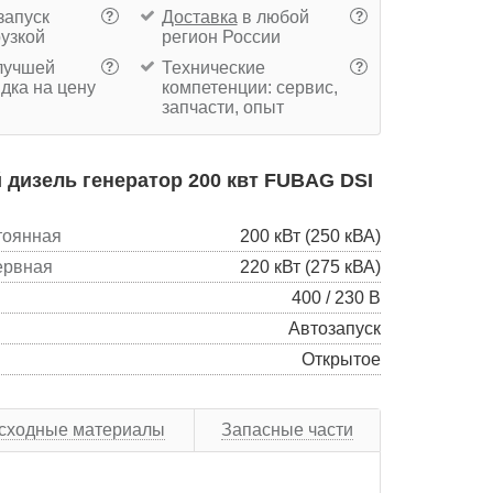
запуск
Доставка
в любой
?
?
рузкой
регион России
учшей
Технические
?
?
дка на цену
компетенции: сервис,
запчасти, опыт
дизель генератор 200 квт FUBAG DSI
тоянная
200 кВт (250 кВА)
ервная
220 кВт (275 кВА)
400 / 230 В
Автозапуск
Открытое
сходные материалы
Запасные части