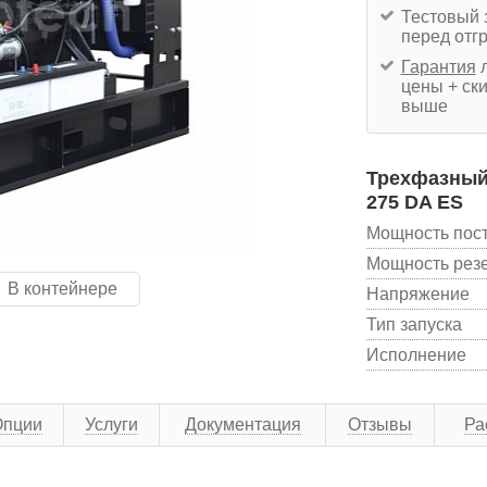
Тестовый 
перед отг
Гарантия
л
цены + ски
выше
Трехфазный 
275 DA ES
Мощность пос
Мощность рез
В контейнере
Напряжение
Тип запуска
Исполнение
Опции
Услуги
Документация
Отзывы
Ра