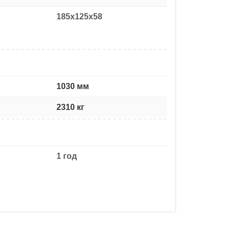
185x125x58
1030 мм
2310 кг
1 год