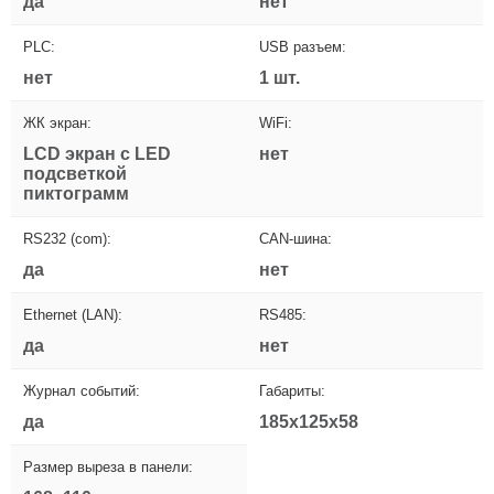
да
нет
PLC:
USB разъем:
нет
1 шт.
ЖК экран:
WiFi:
LCD экран с LED
нет
подсветкой
пиктограмм
RS232 (com):
CAN-шина:
да
нет
Ethernet (LAN):
RS485:
да
нет
Журнал событий:
Габариты:
да
185x125x58
Размер выреза в панели: