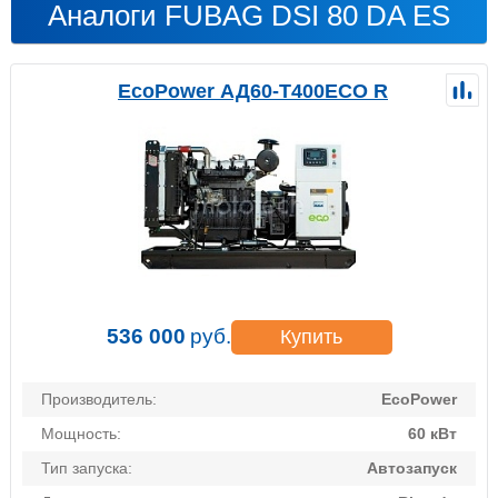
Аналоги FUBAG DSI 80 DA ES
EcoPower АД60-T400ECO R
536 000
руб.
Купить
Производитель:
EcoPower
Мощность:
60 кВт
Тип запуска:
Автозапуск