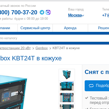
атный звонок по России
Ваш город
Тел
800) 700-37-20
Москва
+7 
 работы: будни с 08:00 до 19:00
мпании
Сервисный центр
Аренда
Решен
ктростанции 20 кВт
Genbox
KBT24T в кожухе
nbox KBT24T в кожухе
Снят с 
Подобр
Тестовый 
перед отг