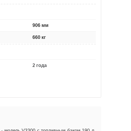
906 мм
660 кг
2 года
- модель V3300 с топливным баком 190 л.