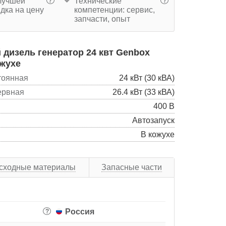
учшей
Технические
?
?
дка на цену
компетенции: сервис,
запчасти, опыт
дизель генератор 24 квт Genbox
жухе
тоянная
24 кВт (30 кВА)
ервная
26.4 кВт (33 кВА)
400 В
Автозапуск
В кожухе
сходные материалы
Запасные части
Россия
?