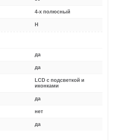
4-х полюсный
H
да
да
LCD с подсветкой и
иконками
да
нет
да