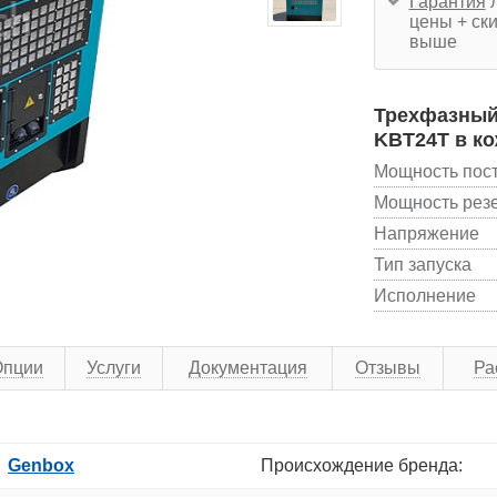
Гарантия
л
цены + ски
выше
Трехфазный 
KBT24T в ко
Мощность пос
Мощность рез
Напряжение
Тип запуска
Исполнение
Опции
Услуги
Документация
Отзывы
Ра
Genbox
Происхождение бренда: