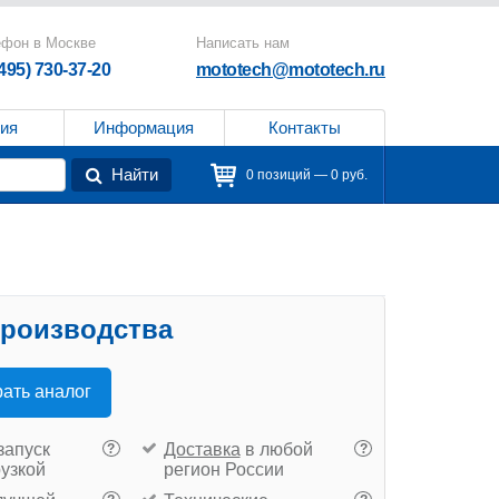
ефон в Москве
Написать нам
(495) 730-37-20
mototech@mototech.ru
ия
Информация
Контакты
Найти
0 позиций — 0 руб.
производства
ать аналог
запуск
Доставка
в любой
?
?
рузкой
регион России