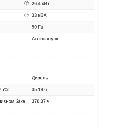
26.4 кВт
?
33 кВА
?
50 Гц
Автозапуск
Дизель
75%:
35.19 ч
ливном баке
370.37 ч