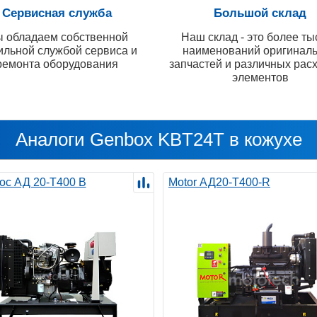
Сервисная служба
Большой склад
 обладаем собственной
Наш склад - это более ты
ильной службой сервиса и
наименований оригинал
ремонта оборудования
запчастей и различных рас
элементов
Аналоги Genbox KBT24T в кожухе
ос АД 20-Т400 B
Motor АД20-Т400-R