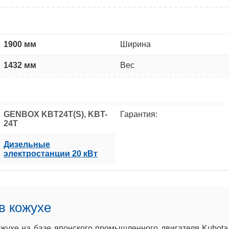
1900 мм
Ширина
1432 мм
Вес
GENBOX KBT24T(S), KBT-
Гарантия:
24T
Дизельные
электростанции 20 кВт
в кожухе
жухе на базе японского промышленного двигателя Kubota 