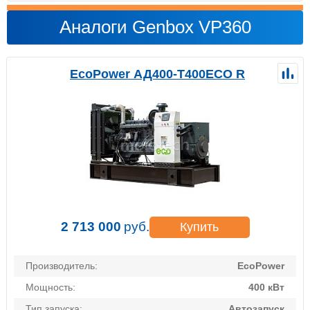
Аналоги Genbox VP360
EcoPower АД400-T400ECO R
2 713 000
руб.
Купить
Производитель:
EcoPower
Мощность:
400 кВт
Тип запуска:
Автозапуск