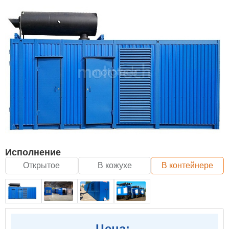
Исполнение
Открытое
В кожухе
В контейнере
Цена: