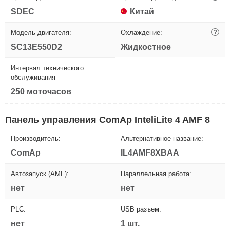
SDEC
Китай
Модель двигателя:
Охлаждение:
?
SC13E550D2
Жидкостное
Интервал технического
обслуживания
250 моточасов
Панель управления ComAp InteliLite 4 AMF 8
Производитель:
Альтернативное название:
ComAp
IL4AMF8XBAA
Автозапуск (AMF):
Параллельная работа:
нет
нет
PLC:
USB разъем:
нет
1 шт.