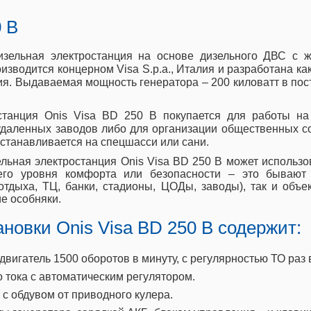
 B
зельная электростанция на основе дизельного ДВС с 
водится концерном Visa S.p.a., Италия и разработана ка
ия. Выдаваемая мощность генератора – 200 киловатт в по
танция Onis Visa BD 250 B покупается для работы на
удаленных заводов либо для организации общественных со
устанавливается на спецшасси или сани.
льная электростанция Onis Visa BD 250 B может использо
его уровня комфорта или безопасности – это бывают
тдыха, ТЦ, банки, стадионы, ЦОДы, заводы), так и объе
е особняки.
новки Onis Visa BD 250 B содержит:
гатель 1500 оборотов в минуту, с регулярностью ТО раз в
тока с автоматическим регулятором.
с обдувом от приводного кулера.