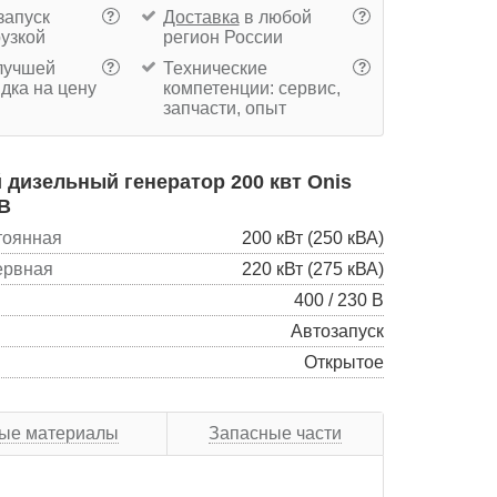
запуск
Доставка
в любой
?
?
рузкой
регион России
учшей
Технические
?
?
дка на цену
компетенции: сервис,
запчасти, опыт
дизельный генератор 200 квт Onis
 B
тоянная
200 кВт (250 кВА)
ервная
220 кВт (275 кВА)
400 / 230 В
Автозапуск
Открытое
ые материалы
Запасные части