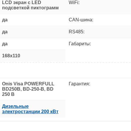
LCD экран с LED
WiFi:
подсветкой пиктограмм
да
CAN-шина:
да
RS485:
да
Габариты:
168x110
Onis Visa POWERFULL
Гарантия:
BD250B, BD-250-B, BD
250 B
Дизельные
электростанции 200 кВт