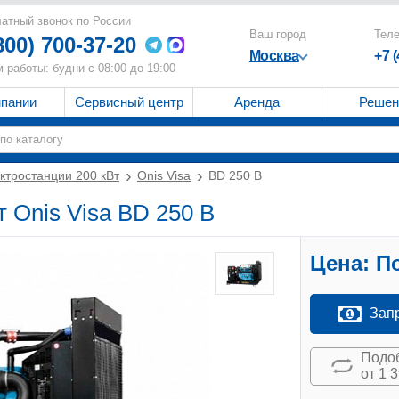
атный звонок по России
Ваш город
Тел
800) 700-37-20
Москва
+7 
 работы: будни с 08:00 до 19:00
мпании
Сервисный центр
Аренда
Решен
ктростанции 200 кВт
Onis Visa
BD 250 B
 Onis Visa BD 250 B
Цена:
По
Зап
Подоб
от 1 