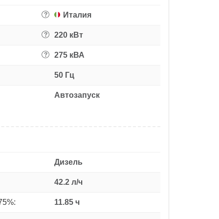
Италия
?
220 кВт
?
275 кВА
?
50 Гц
Автозапуск
Дизель
42.2 л/ч
75%:
11.85 ч