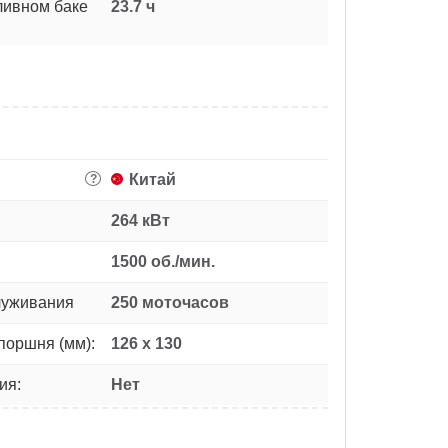
ливном баке
23.7 ч
Китай
?
264 кВт
1500 об./мин.
луживания
250 моточасов
поршня (мм):
126 х 130
ия:
Нет