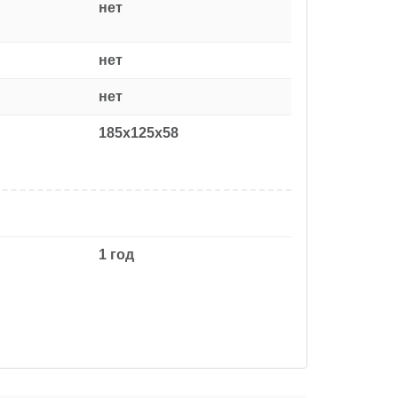
нет
нет
нет
185x125x58
1 год