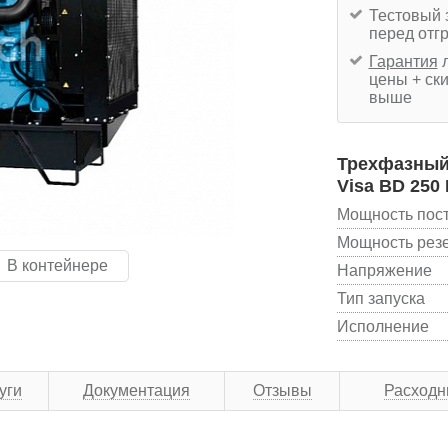
Тестовый 
перед отг
Гарантия
л
цены + ски
выше
Трехфазный 
Visa BD 250
Мощность пос
Мощность рез
В контейнере
Напряжение
Тип запуска
Исполнение
уги
Документация
Отзывы
Расходн