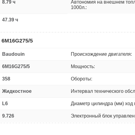
8.79 ч
Автономия на внешнем топ
1000л.:
47.39 ч
 6M16G275/5
Baudouin
Происхождение двигателя:
6M16G275/5
Мощность:
358
Обороты:
Жидкостное
Интервал технического обс
L6
Диаметр цилиндра (мм) ход 
9.726
Электронный блок управлен