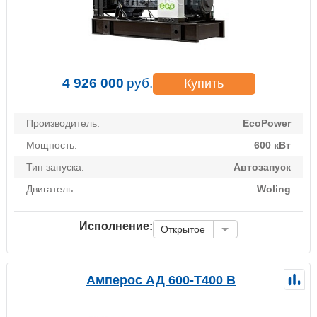
4 926 000
руб.
Купить
Производитель:
EcoPower
Мощность:
600 кВт
Тип запуска:
Автозапуск
Двигатель:
Woling
Исполнение:
Открытое
Амперос АД 600-Т400 B