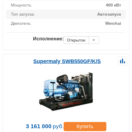
Мощность:
400 кВт
Тип запуска:
Автозапуск
Двигатель:
Weichai
Исполнение:
Открытое
Supermaly SWB550GF/K/S
3 161 000
руб.
Купить