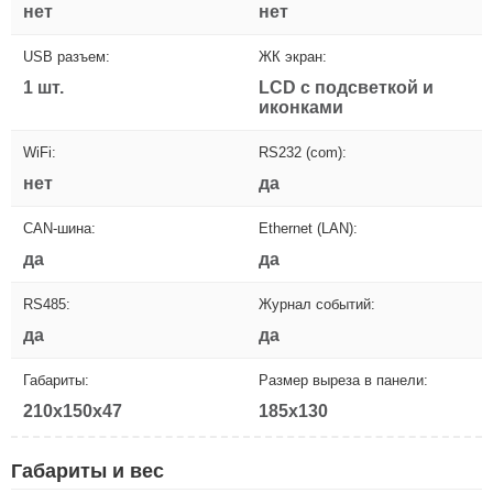
нет
нет
USB разъем:
ЖК экран:
1 шт.
LCD с подсветкой и
иконками
WiFi:
RS232 (com):
нет
да
CAN-шина:
Ethernet (LAN):
да
да
RS485:
Журнал событий:
да
да
Габариты:
Размер выреза в панели:
210x150x47
185x130
Габариты и вес