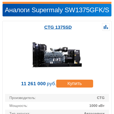
Аналоги Supermaly SW1375GFK/S
CTG 1375SD
11 261 000
руб.
Купить
Производитель:
CTG
Мощность:
1000 кВт
Тип запуска:
Автозапуск