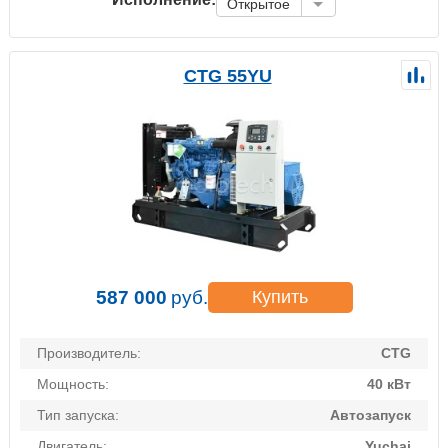
Открытое
CTG 55YU
587 000
руб.
Купить
Производитель:
CTG
Мощность:
40 кВт
Тип запуска:
Автозапуск
Двигатель:
Yuchai