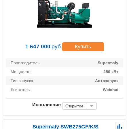
1 647 000
руб.
Купить
Производитель:
Supermaly
Мощность:
250 кВт
Тип запуска:
Автозапуск
Двигатель:
Weichai
Исполнение:
Открытое
Supermaly SWB275GF/K/S