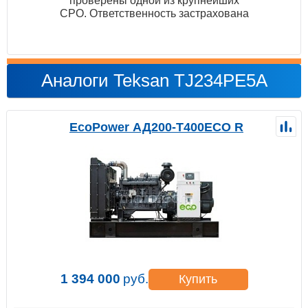
проверены одной из крупнейших
СРО. Ответственность застрахована
Аналоги Teksan TJ234PE5A
EcoPower АД200-T400ECO R
1 394 000
руб.
Купить