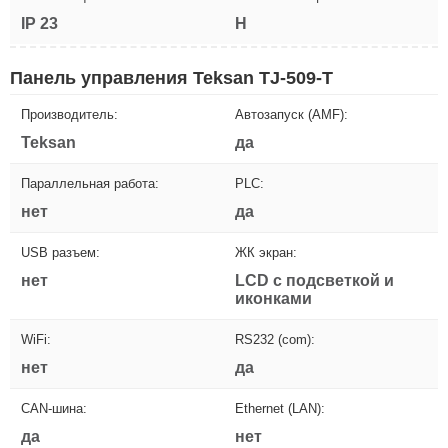
IP 23
H
Панель управления Teksan TJ-509-T
Производитель:
Автозапуск (AMF):
Teksan
да
Параллельная работа:
PLC:
нет
да
USB разъем:
ЖК экран:
нет
LCD с подсветкой и
иконками
WiFi:
RS232 (com):
нет
да
CAN-шина:
Ethernet (LAN):
да
нет