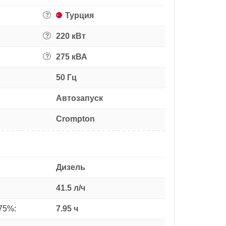
Турция
?
220 кВт
?
275 кВА
?
50 Гц
Автозапуск
Crompton
Дизель
41.5 л/ч
75%:
7.95 ч