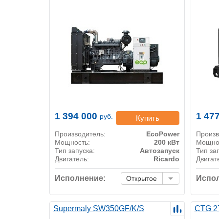
1 394 000
1 47
руб.
Купить
Производитель:
EcoPower
Произв
Мощность:
200 кВт
Мощно
Тип запуска:
Автозапуск
Тип за
Двигатель:
Ricardo
Двигат
Исполнение:
Испол
Открытое
Supermaly SW350GF/K/S
CTG 2