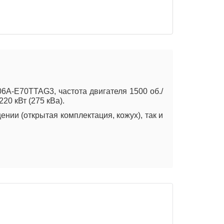
A-E70TTAG3, частота двигателя 1500 об./
20 кВт (275 кВа).
нии (открытая комплектация, кожух), так и