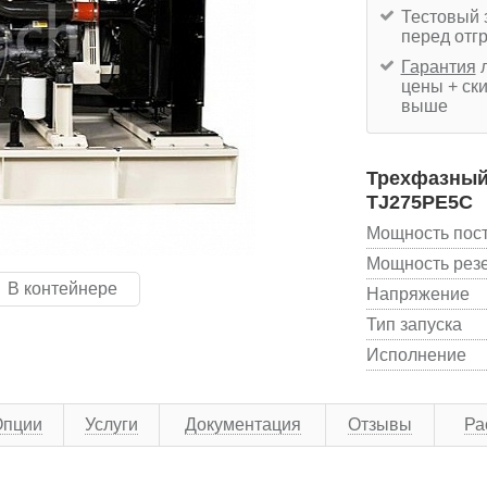
Тестовый 
перед отг
Гарантия
л
цены + ски
выше
Трехфазный 
TJ275PE5C
Мощность пос
Мощность рез
В контейнере
Напряжение
Тип запуска
Исполнение
Опции
Услуги
Документация
Отзывы
Ра