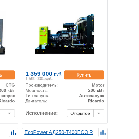
1 359 000
руб.
ь
Купить
1 599 000
руб.
CTG
Производитель:
Motor
200 кВт
Мощность:
200 кВт
запуск
Тип запуска:
Автозапуск
Ricardo
Двигатель:
Ricardo
Исполнение:
е
Открытое
EcoPower АД250-T400ECO R