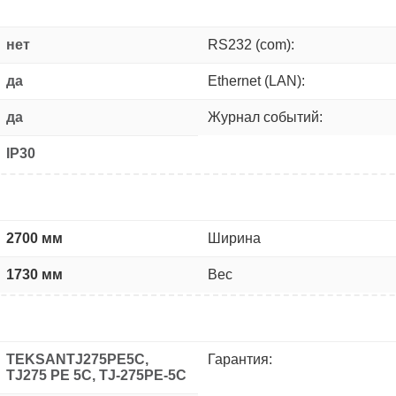
нет
RS232 (com):
да
Ethernet (LAN):
да
Журнал событий:
IP30
2700 мм
Ширина
1730 мм
Вес
TEKSANTJ275PE5C,
Гарантия:
TJ275 PE 5C, TJ-275PE-5C