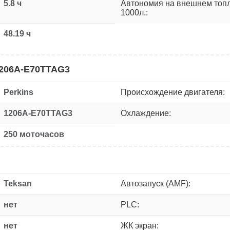
5.8 ч
Автономия на внешнем топ
1000л.:
48.19 ч
1206A-E70TTAG3
Perkins
Происхождение двигателя:
1206A-E70TTAG3
Охлаждение:
250 моточасов
Teksan
Автозапуск (AMF):
нет
PLC:
нет
ЖК экран: