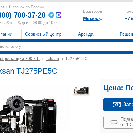
атный звонок по России
Ваш город
Тел
800) 700-37-20
Москва
+7 
 работы: будни с 08:00 до 19:00
мпании
Сервисный центр
Аренда
Решен
ктростанции 200 кВт
Teksan
TJ275PE5C
eksan TJ275PE5C
Цена:
По
Зап
Подоб
от 1 