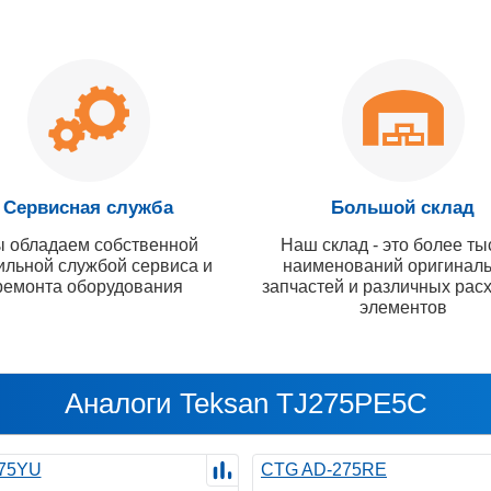
Сервисная служба
Большой склад
 обладаем собственной
Наш склад - это более ты
ильной службой сервиса и
наименований оригинал
ремонта оборудования
запчастей и различных рас
элементов
Аналоги Teksan TJ275PE5C
75YU
CTG AD-275RE