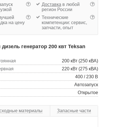
запуск
Доставка
в любой
?
?
рузкой
регион России
учшей
Технические
?
?
дка на цену
компетенции: сервис,
запчасти, опыт
дизель генератор 200 квт Teksan
тоянная
200 кВт (250 кВА)
ервная
220 кВт (275 кВА)
400 / 230 В
Автозапуск
Открытое
сходные материалы
Запасные части