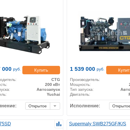
7 000
1 539 000
руб.
руб.
Купить
Купит
одитель:
CTG
Производитель:
сть:
200 кВт
Мощность:
пуска:
Автозапуск
Тип запуска:
Авто
ель:
Yuchai
Двигатель:
нение:
Исполнение:
Открытое
Открыто
75SD
Supermaly SWB275GF/K/S