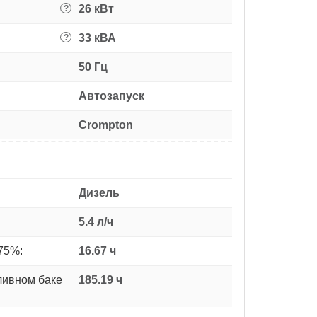
26 кВт
?
33 кВА
?
50 Гц
Автозапуск
Crompton
Дизель
5.4 л/ч
75%:
16.67 ч
ливном баке
185.19 ч