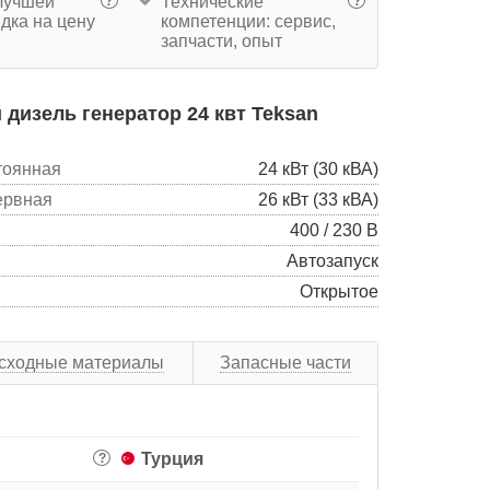
учшей
Технические
?
?
дка на цену
компетенции: сервис,
запчасти, опыт
дизель генератор 24 квт Teksan
тоянная
24 кВт (30 кВА)
ервная
26 кВт (33 кВА)
400 / 230 В
Автозапуск
Открытое
сходные материалы
Запасные части
Турция
?