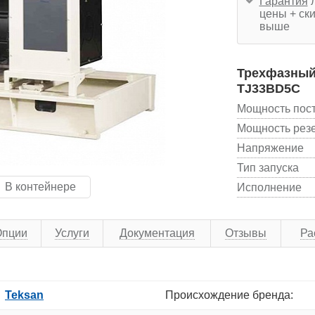
Гарантия
л
цены + ски
выше
Трехфазный 
TJ33BD5C
Мощность пос
Мощность рез
Напряжение
Тип запуска
В контейнере
Исполнение
Опции
Услуги
Документация
Отзывы
Ра
Teksan
Происхождение бренда: