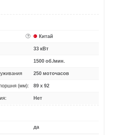
Китай
?
33 кВт
1500 об./мин.
луживания
250 моточасов
поршня (мм):
89 х 92
ия:
Нет
да