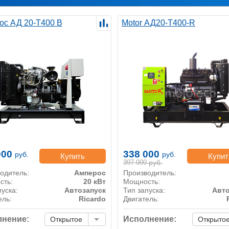
ос АД 20-Т400 B
Motor АД20-Т400-R
000
338 000
руб.
руб.
Купить
Купит
397 000
руб.
одитель:
Амперос
Производитель:
сть:
20 кВт
Мощность:
пуска:
Автозапуск
Тип запуска:
Авто
ель:
Ricardo
Двигатель:
нение:
Исполнение:
Открытое
Открыто