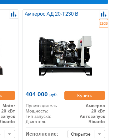
Амперос АД 20-Т230 B
220В
404 000
руб.
ь
Купить
Motor
Производитель:
Амперос
20 кВт
Мощность:
20 кВт
запуск
Тип запуска:
Автозапуск
Ricardo
Двигатель:
Ricardo
Исполнение:
е
Открытое