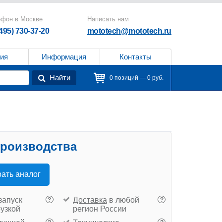
ефон в Москве
Написать нам
(495) 730-37-20
mototech@mototech.ru
ия
Информация
Контакты
Найти
0 позиций — 0 руб.
производства
ать аналог
запуск
Доставка
в любой
?
?
рузкой
регион России