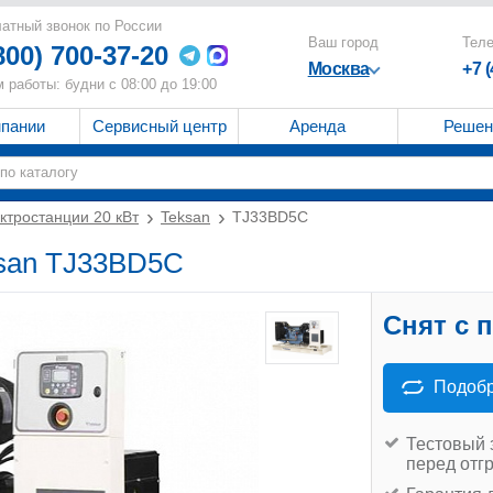
атный звонок по России
Ваш город
Тел
800) 700-37-20
Москва
+7 
 работы: будни с 08:00 до 19:00
мпании
Сервисный центр
Аренда
Решен
ктростанции 20 кВт
Teksan
TJ33BD5C
ksan TJ33BD5C
Снят с 
Подобр
Тестовый 
перед отг