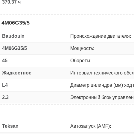
370.37 ч
 4M06G35/5
Baudouin
Происхождение двигателя:
4M06G35/5
Мощность:
45
Обороты:
Жидкостное
Интервал технического обс
L4
Диаметр цилиндра (мм) ход 
2.3
Электронный блок управлен
Teksan
Автозапуск (AMF):