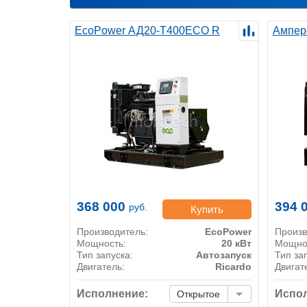
EcoPower АД20-T400ECO R
Ампер
368 000
394 
руб.
Купить
Производитель:
EcoPower
Произв
Мощность:
20 кВт
Мощно
Тип запуска:
Автозапуск
Тип за
Двигатель:
Ricardo
Двигат
Исполнение:
Испол
Открытое