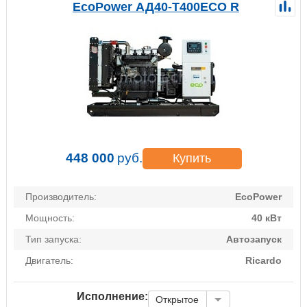
EcoPower АД40-T400ECO R
448 000
руб.
Купить
Производитель:
EcoPower
Мощность:
40 кВт
Тип запуска:
Автозапуск
Двигатель:
Ricardo
Исполнение:
Открытое