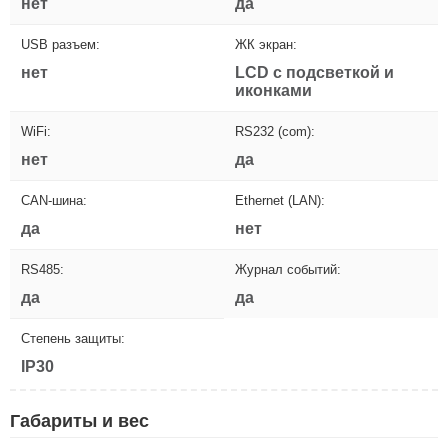
нет
да
USB разъем:
ЖК экран:
нет
LCD с подсветкой и
иконками
WiFi:
RS232 (com):
нет
да
CAN-шина:
Ethernet (LAN):
да
нет
RS485:
Журнал событий:
да
да
Степень защиты:
IP30
Габариты и вес