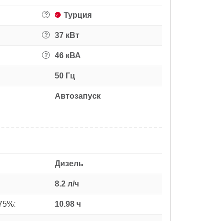
Турция
?
37 кВт
?
46 кВА
?
50 Гц
Автозапуск
Дизель
8.2 л/ч
75%:
10.98 ч