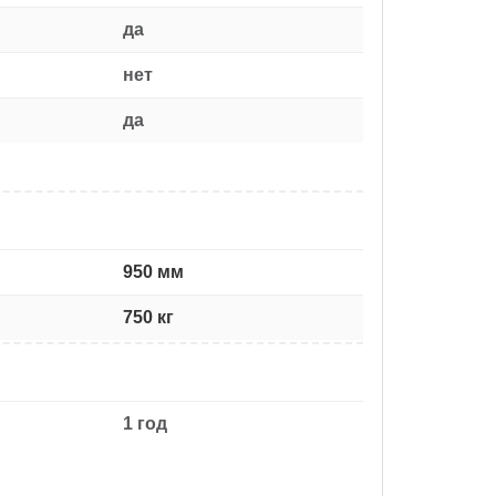
да
нет
да
950 мм
750 кг
1 год