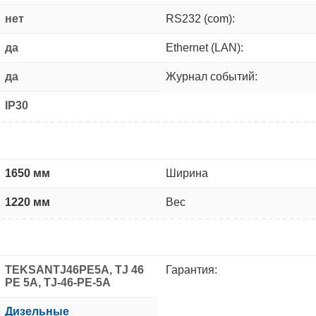
нет
RS232 (com):
да
Ethernet (LAN):
да
Журнал событий:
IP30
1650 мм
Ширина
1220 мм
Вес
TEKSANTJ46PE5A, TJ 46
Гарантия:
PE 5A, TJ-46-PE-5A
Дизельные