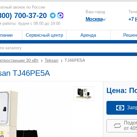
атный звонок по России
Ваш город
Тел
800) 700-37-20
Москва
+7 
 работы: будни с 08:00 до 19:00
мпании
Сервисный центр
Аренда
Решен
ктростанции 30 кВт
Teksan
TJ46PE5A
ksan TJ46PE5A
Цена:
По
Зап
Подоб
от 40