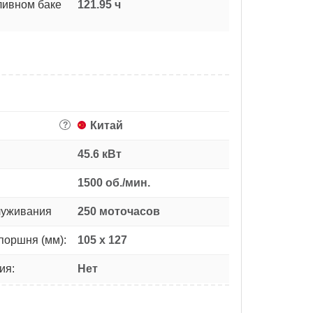
ливном баке
121.95 ч
Китай
?
45.6 кВт
1500 об./мин.
луживания
250 моточасов
поршня (мм):
105 х 127
ия:
Нет