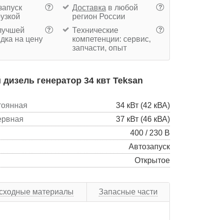
запуск
Доставка
в любой
?
?
рузкой
регион России
учшей
Технические
?
?
дка на цену
компетенции: сервис,
запчасти, опыт
дизель генератор 34 квт Teksan
тоянная
34 кВт (42 кВА)
ервная
37 кВт (46 кВА)
400 / 230 В
Автозапуск
Открытое
сходные материалы
Запасные части