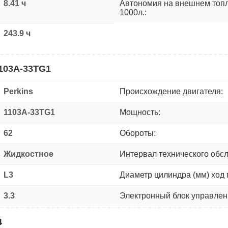
8.41 ч
Автономия на внешнем топ
1000л.:
243.9 ч
1103A-33TG1
Perkins
Происхождение двигателя:
1103A-33TG1
Мощность:
62
Обороты:
Жидкостное
Интервал технического обс
L3
Диаметр цилиндра (мм) ход 
3.3
Электронный блок управлен
4