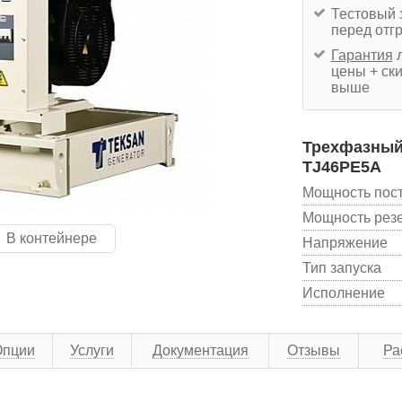
Тестовый 
перед отг
Гарантия
л
цены + ски
выше
Трехфазный 
TJ46PE5A
Мощность пос
Мощность рез
В контейнере
Напряжение
Тип запуска
Исполнение
Опции
Услуги
Документация
Отзывы
Ра