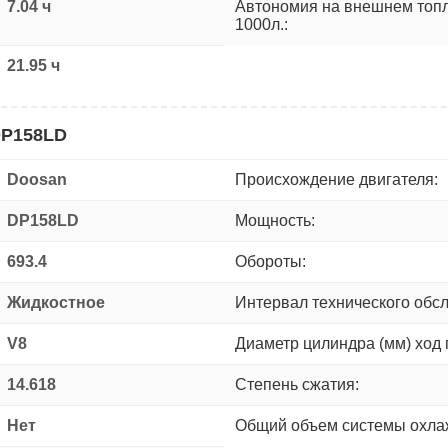
7.04 ч
Автономия на внешнем топ
1000л.:
21.95 ч
DP158LD
Doosan
Происхождение двигателя:
DP158LD
Мощность:
693.4
Обороты:
Жидкостное
Интервал технического обс
V8
Диаметр цилиндра (мм) ход 
14.618
Степень сжатия:
Нет
Общий объем системы охлаж