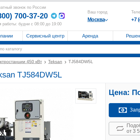
атный звонок по России
Ваш город
Тел
800) 700-37-20
Москва
+7 
 работы: будни с 08:00 до 19:00
мпании
Сервисный центр
Аренда
Решен
ктростанции 450 кВт
Teksan
TJ584DW5L
eksan TJ584DW5L
Цена:
По
Зап
Подоб
от 3 