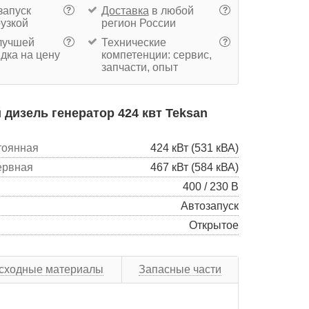
запуск
Доставка
в любой
?
?
рузкой
регион России
учшей
Технические
?
?
дка на цену
компетенции: сервис,
запчасти, опыт
дизель генератор 424 квт Teksan
тоянная
424 кВт (531 кВА)
ервная
467 кВт (584 кВА)
400 / 230 В
Автозапуск
Открытое
сходные материалы
Запасные части