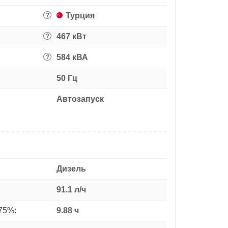
Турция
?
467 кВт
?
584 кВА
?
50 Гц
Автозапуск
Дизель
91.1 л/ч
75%:
9.88 ч