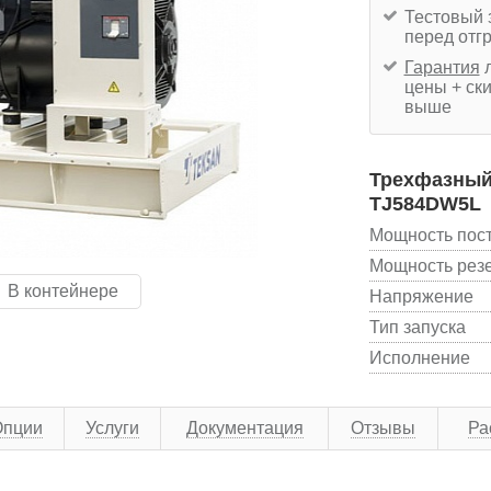
Тестовый 
перед отг
Гарантия
л
цены + ски
выше
Трехфазный 
TJ584DW5L
Мощность пос
Мощность рез
В контейнере
Напряжение
Тип запуска
Исполнение
Опции
Услуги
Документация
Отзывы
Ра