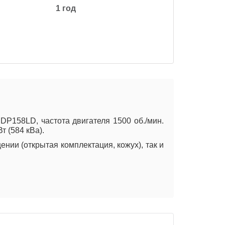
1 год
158LD, частота двигателя 1500 об./мин.
т (584 кВа).
нии (открытая комплектация, кожух), так и