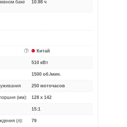
ливном баке
10.98 ч
Китай
?
510 кВт
1500 об./мин.
луживания
250 моточасов
поршня (мм):
128 x 142
15:1
дения (л):
79