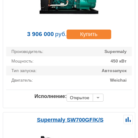
3 906 000
руб.
Купить
Производитель:
Supermaly
Мощность:
450 кВт
Тип запуска:
Автозапуск
Двигатель:
Weichai
Исполнение:
Открытое
Supermaly SW700GF/K/S