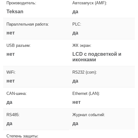
Производитель:
Автозапуск (AMF):
Teksan
да
Параллельная работа:
PLC:
нет
да
USB разъем:
ЖК экран:
нет
LCD с подсветкой и
иконками
WiFi:
RS232 (com):
нет
да
CAN-шина:
Ethernet (LAN):
да
нет
RS485:
Журнал событий:
да
да
Степень защиты: