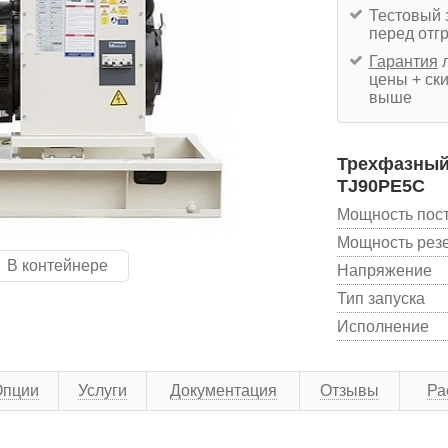
Тестовый 
перед отг
Гарантия
л
цены + ски
выше
Трехфазный 
TJ90PE5C
Мощность пос
Мощность рез
В контейнере
Напряжение
Тип запуска
Исполнение
Опции
Услуги
Документация
Отзывы
Ра