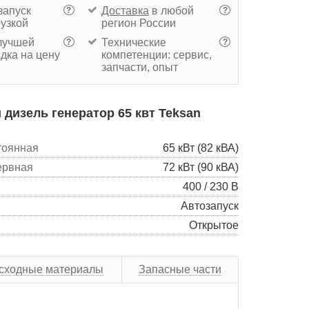
запуск
Доставка
в любой
?
?
рузкой
регион России
учшей
Технические
?
?
дка на цену
компетенции: сервис,
запчасти, опыт
дизель генератор 65 квт Teksan
тоянная
65 кВт (82 кВА)
ервная
72 кВт (90 кВА)
400 / 230 В
Автозапуск
Открытое
сходные материалы
Запасные части