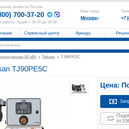
атный звонок по России
Ваш город
Тел
800) 700-37-20
Москва
+7 
 работы: будни с 08:00 до 19:00
мпании
Сервисный центр
Аренда
Решен
ктростанции 60 кВт
Teksan
TJ90PE5C
ksan TJ90PE5C
Цена:
По
Зап
Подоб
от 53