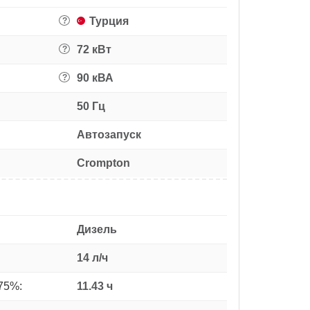
Турция
?
72 кВт
?
90 кВА
?
50 Гц
Автозапуск
Crompton
Дизель
14 л/ч
75%:
11.43 ч