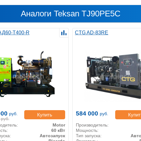
Аналоги Teksan TJ90PE5C
 АД60-Т400-R
CTG AD-83RE
000
584 000
руб.
руб.
Купить
Купит
руб.
одитель:
Motor
Производитель:
сть:
60 кВт
Мощность:
пуска:
Автозапуск
Тип запуска:
Авто
ель:
Ricardo
Двигатель: