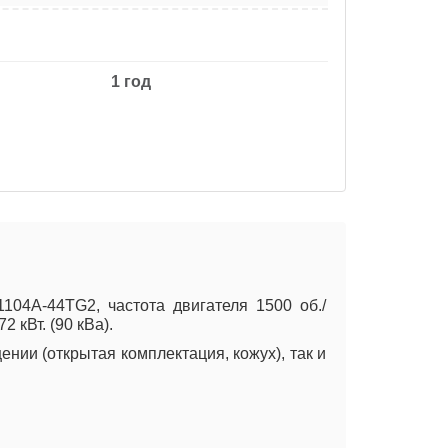
1 год
04A-44TG2, частота двигателя 1500 об./
 кВт. (90 кВа).
нии (открытая комплектация, кожух), так и