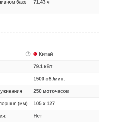
ливном баке
71.43 ч
Китай
?
79.1 кВт
1500 об./мин.
луживания
250 моточасов
поршня (мм):
105 х 127
ия:
Нет