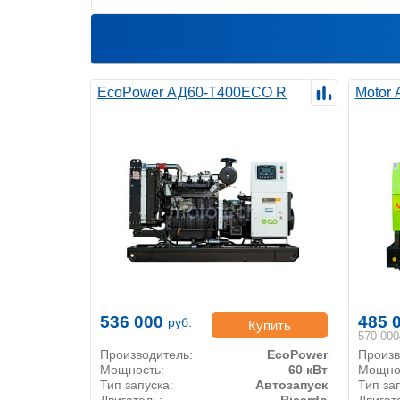
EcoPower АД60-T400ECO R
Motor
536 000
485 
руб.
Купить
570 000
Производитель:
EcoPower
Произв
Мощность:
60 кВт
Мощно
Тип запуска:
Автозапуск
Тип за
Двигатель:
Ricardo
Двигат