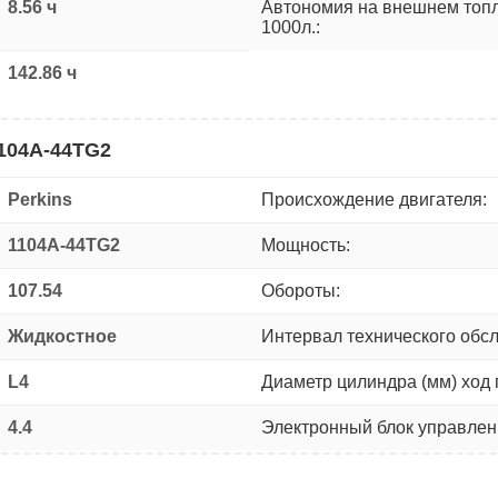
8.56 ч
Автономия на внешнем топ
1000л.:
142.86 ч
1104A-44TG2
Perkins
Происхождение двигателя:
1104A-44TG2
Мощность:
107.54
Обороты:
Жидкостное
Интервал технического обс
L4
Диаметр цилиндра (мм) ход 
4.4
Электронный блок управлен