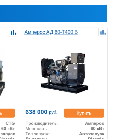
Амперос АД 60-Т400 B
638 000
руб.
ь
Купить
CTG
Производитель:
Амперос
60 кВт
Мощность:
60 кВт
запуск
Тип запуска:
Автозапуск
Ricardo
Двигатель:
Ricardo