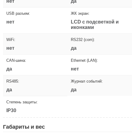
нет
да
USB разъем:
ЖК экран:
нет
LCD с подсветкой и
иконками
WiFi:
RS232 (com):
нет
да
CAN-шина:
Ethernet (LAN):
да
нет
RS485:
Журнал событий:
да
да
Степень защиты:
IP30
Габариты и вес