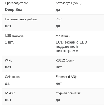
Производитель:
Автозапуск (AMF):
Deep Sea
да
Параллельная работа:
PLC:
нет
да
USB разъем:
ЖК экран:
1 шт.
LCD экран с LED
подсветкой
пиктограмм
WiFi:
RS232 (com):
нет
нет
CAN-шина:
Ethernet (LAN):
да
нет
RS485:
Журнал событий:
нет
да