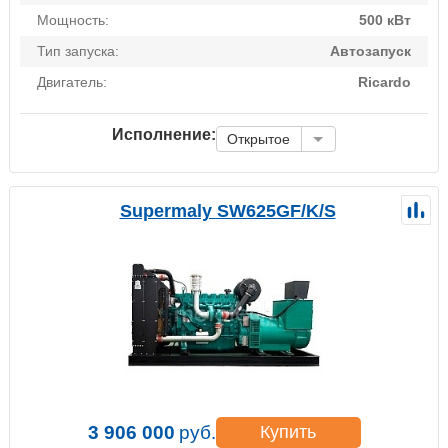
Мощность:
500 кВт
Тип запуска:
Автозапуск
Двигатель:
Ricardo
Исполнение:
Открытое
Supermaly SW625GF/K/S
3 906 000
руб.
Купить