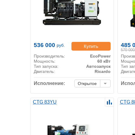
536 000
485 
руб.
Купить
570 000
Производитель:
EcoPower
Произв
Мощность:
60 кВт
Мощно
Тип запуска:
Автозапуск
Тип за
Двигатель:
Ricardo
Двигат
Исполнение:
Испол
Открытое
CTG 83YU
CTG 8