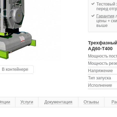
Тестовый 
перед отг
Гарантия
л
цены + ски
выше
Трехфазный
АД60-T400
Мощность пос
Мощность рез
В контейнере
Напряжение
Тип запуска
Исполнение
Опции
Услуги
Документация
Отзывы
Ра