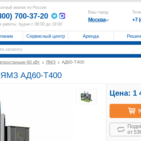
атный звонок по России
Ваш город
Тел
800) 700-37-20
Москва
+7 
 работы: будни с 08:00 до 19:00
мпании
Сервисный центр
Аренда
Решен
ктростанции 60 кВт
ЯМЗ
АД60-T400
т ЯМЗ АД60-T400
Цена:
1 
Подоб
от 53