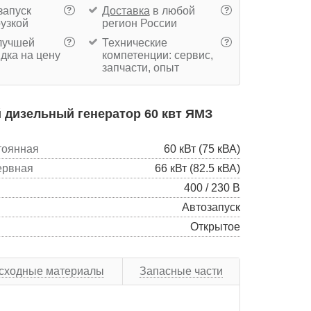
запуск
Доставка
в любой
?
?
рузкой
регион России
учшей
Технические
?
?
дка на цену
компетенции: сервис,
запчасти, опыт
 дизельный генератор 60 квт ЯМЗ
тоянная
60 кВт (75 кВА)
ервная
66 кВт (82.5 кВА)
400 / 230 В
Автозапуск
Открытое
сходные материалы
Запасные части