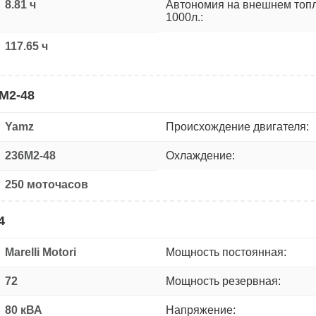
8.81 ч
Автономия на внешнем топ
1000л.:
117.65 ч
М2-48
Yamz
Происхождение двигателя:
236М2-48
Охлаждение:
250 моточасов
4
Marelli Motori
Мощность постоянная:
72
Мощность резервная:
80 кВА
Напряжение: