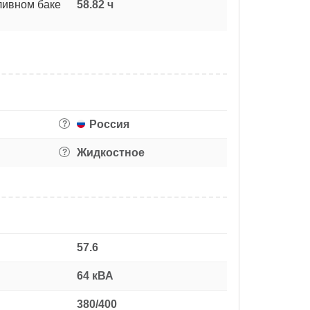
ливном баке
58.82 ч
Россия
?
Жидкостное
?
57.6
64 кВА
380/400