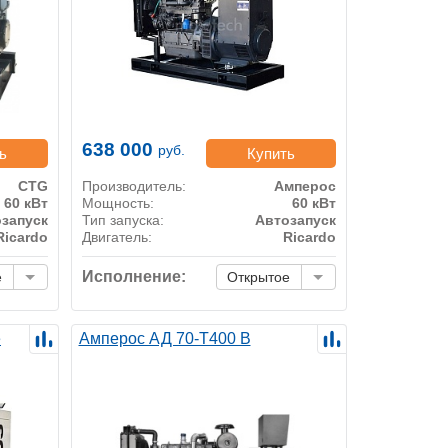
638 000
руб.
ь
Купить
CTG
Производитель:
Амперос
60 кВт
Мощность:
60 кВт
запуск
Тип запуска:
Автозапуск
Ricardo
Двигатель:
Ricardo
Исполнение:
е
Открытое
е
Амперос АД 70-Т400 B