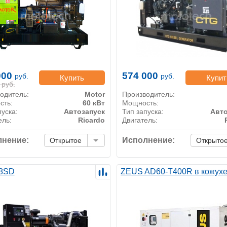
000
574 000
руб.
руб.
Купить
Купит
руб.
одитель:
Motor
Производитель:
сть:
60 кВт
Мощность:
пуска:
Автозапуск
Тип запуска:
Авто
ель:
Ricardo
Двигатель:
нение:
Исполнение:
Открытое
Открыто
8SD
ZEUS AD60-T400R в кожух