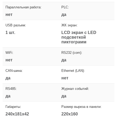
Параллельная работа:
PLC:
нет
да
USB разъем:
ЖК экран:
1 шт.
LCD экран с LED
подсветкой
пиктограмм
WiFi:
RS232 (com):
нет
да
CAN-шина:
Ethernet (LAN):
да
нет
RS485:
Журнал событий:
да
да
Габариты:
Размер выреза в панели:
240x181x42
220x160