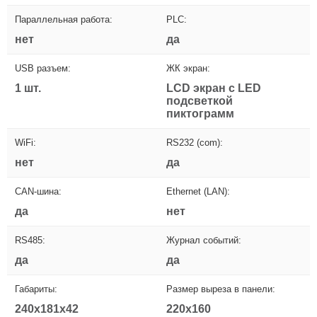
Параллельная работа:
PLC:
нет
да
USB разъем:
ЖК экран:
1 шт.
LCD экран с LED
подсветкой
пиктограмм
WiFi:
RS232 (com):
нет
да
CAN-шина:
Ethernet (LAN):
да
нет
RS485:
Журнал событий:
да
да
Габариты:
Размер выреза в панели:
240x181x42
220x160