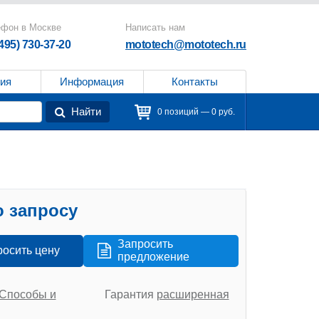
ефон в Москве
Написать нам
(495) 730-37-20
mototech@mototech.ru
ия
Информация
Контакты
Найти
0 позиций — 0 руб.
 запросу
Запросить
росить цену
предложение
Способы и
Гарантия
расширенная