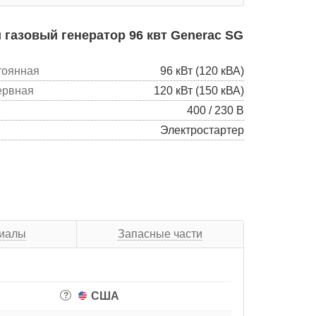
газовый генератор 96 квт Generac SG
тоянная
96 кВт (120 кВА)
ервная
120 кВт (150 кВА)
400 / 230 В
Электростартер
риалы
Запасные части
США
?