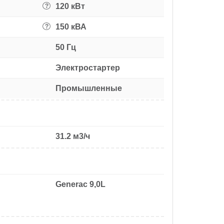
120 кВт
?
150 кВА
?
50 Гц
Электростартер
Промышленные
31.2 м3/ч
Generac 9,0L