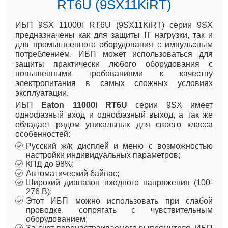
RT6U (9SX11KiRT)
ИБП 9SX 11000i RT6U (9SX11KiRT) серии 9SX
предназначены как для защиты IT нагрузки, так и
для промышленного оборудования с импульсным
потреблением. ИБП может использоваться для
защиты практически любого оборудования с
повышенными требованиями к качеству
электропитания в самых сложных условиях
эксплуатации.
ИБП
Eaton
11000i
RT6U
серии 9SX имеет
однофазный вход и однофазный выход, а так же
обладает рядом уникальных для своего класса
особенностей:
Русский ж/к дисплей и меню с возможностью
настройки индивидуальных параметров;
КПД до 98%;
Автоматический байпас;
Широкий диапазон входного напряжения (100-
276 В);
Этот ИБП можно использовать при слабой
проводке, сопрягать с чувствительным
оборудованием;