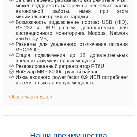
За счет перенастраиваемого выпрямителя, ИБП
может поддержать батареи на несколько часов
автономной работы, имея при этом
минимальное время их зарядки;
Возможность подключение портов: USB (HID),
RS-232 и DB-9 разъем, дополнительно для
дистанционного мониторинга Modbus, Network
или Relay-MS;
Разъемы для удаленного отключения питания
RPO/ROO;
Опция подключения до 12 дополнительных
внешних аккумуляторных модулей;
Резервированный ретранслятор RT6U
HotSwap MBP 8000i - ручной байпас;
Из-за входного power factor 0.9 ИБП потребляет
из сети только активную мощность.
Обзор марки Eaton
Наши преимущества