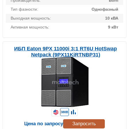
Производитель:
Borri
Тип фазности:
Однофазный
Выходная мощность:
10 кВА
Активная мощность:
9 кВт
ИБП Eaton 9PX 11000i 3:1 RT6U HotSwap
Netpack (9PX11KiRTNBP31)
380В
Цена по запросу
Запросить