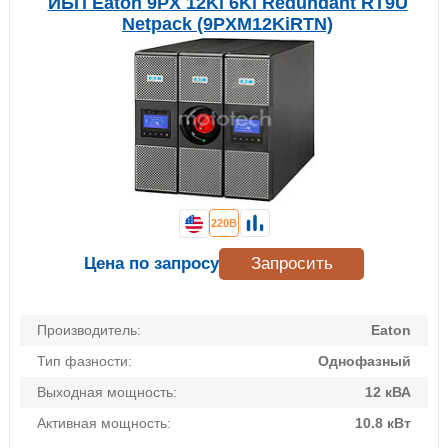
ИБП Eaton 9PX 12Ki 6Ki Redundant RT9U
Netpack (9PXM12KiRTN)
220В
Цена по запросу
Запросить
Производитель:
Eaton
Тип фазности:
Однофазный
Выходная мощность:
12 кВА
Активная мощность:
10.8 кВт