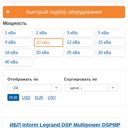
Быстрый подбор оборудования
Мощность
1 кВа
2 кВа
3 кВа
5 кВа
9 кВа
12 кВа
15 кВа
10 кВа
18 кВа
20 кВа
25 кВа
30 кВа
40 кВа
Отображать по
Сортировать по
24
цене ↓
RUB
USD
EUR
CNY
ИБП Inform Legrand DSP Multipower DSPMP