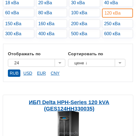
18 кВа
20 кВа
30 кВа
40 кВа
60 кВа
80 кВа
100 кВа
120 кВа
150 кВа
160 кВа
200 кВа
250 кВа
300 кВа
400 кВа
500 кВа
600 кВа
Отображать по
Сортировать по
24
цене ↓
RUB
USD
EUR
CNY
ИБП Delta HPH-Series 120 kVA
(GES124HH330035)