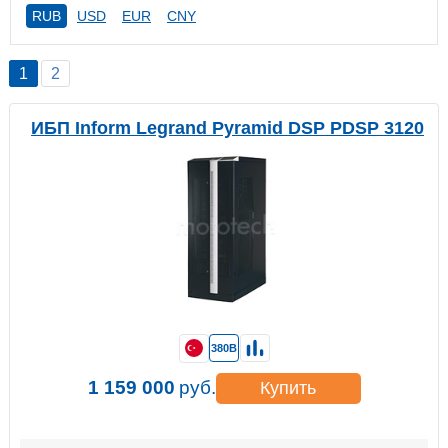
RUB
USD
EUR
CNY
1
2
ИБП Inform Legrand Pyramid DSP PDSP 3120
380В
1 159 000
руб.
Купить