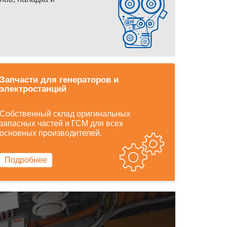
Запчасти для генераторов и
электростанций
Собственный склад оригинальных
запасных частей и ГСМ для всех
основных производителей.
Подробнее