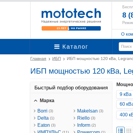
Беспл
8 (
Режим
О ко
Каталог
Главная
ИБП
ИБП мощностью 120 кВа, Legra
ИБП мощностью 120 кВа, L
Мощно
Быстрый подбор оборудования
9 кВа
Марка
60 кВ
Borri
Makelsan
(3)
(3)
400 к
Delta
Riello
(1)
(3)
Eaton
Inform
(3)
(2)
ИМПУЛЬС
Powercom
(11)
(1)