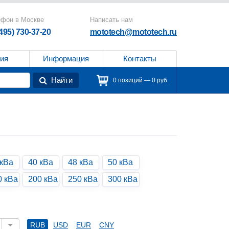
ефон в Москве
Написать нам
(495) 730-37-20
mototech@mototech.ru
ия
Информация
Контакты
Найти
0 позиций — 0 руб.
 кВа
40 кВа
48 кВа
50 кВа
0 кВа
200 кВа
250 кВа
300 кВа
RUB
USD
EUR
CNY