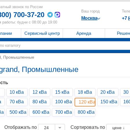
атный звонок по России
Ваш город
Тел
800) 700-37-20
Москва
+7 
 работы: будни с 08:00 до 19:00
мпании
Сервисный центр
Аренда
Решен
nd, Промышленные
egrand, Промышленные
сть
10 кВа
12 кВа
15 кВа
18 кВа
20 кВа
30
а
70 кВа
80 кВа
100 кВа
150 кВа
16
120 кВа
Ва
500 кВа
600 кВа
700 кВа
800 кВа
Отображать по
Сортировать по
24
цене ↓